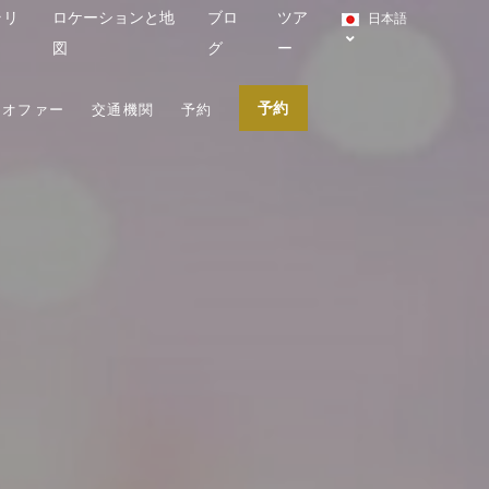
ラリ
ロケーションと地
ブロ
ツア
日本語
図
グ
ー
予約
別オファー
交通機関
予約