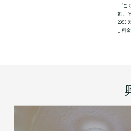
_ 
刻、そ
2353
_ 料